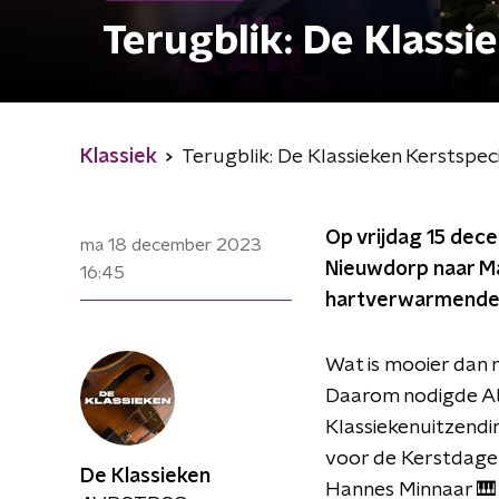
Terugblik: De Klassi
Klassiek
Terugblik: De Klassieken Kerstspeci
Op vrijdag 15 dec
ma 18 december 2023
Nieuwdorp naar Maa
16:45
hartverwarmende l
Wat is mooier dan 
Daarom nodigde Ab 
Klassiekenuitzendin
voor de Kerstdagen.
De Klassieken
Hannes Minnaar 🎹 