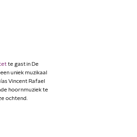
tet
te gast in De
 een uniek muzikaal
bías Vincent Rafael
nde hoornmuziek te
ze ochtend.