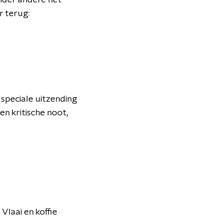
onder andere het
r terug:
speciale uitzending
en kritische noot,
laai en koffie