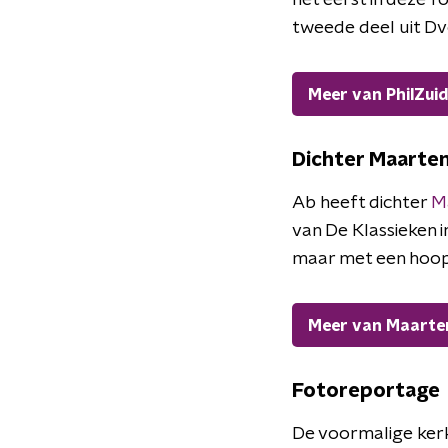
het éérst in deze 
tweede deel uit Dvo
Meer van PhilZuid
Dichter Maarten
Ab heeft dichter
M
van De Klassieken i
maar met een hoopv
Meer van Maarten
Fotoreportage
De voormalige kerk