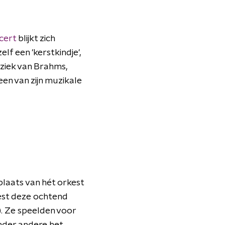
cert
blijkt zich
elf een 'kerstkindje',
ziek van Brahms,
en van zijn muzikale
plaats van hét orkest
kest deze ochtend
. Ze speelden voor