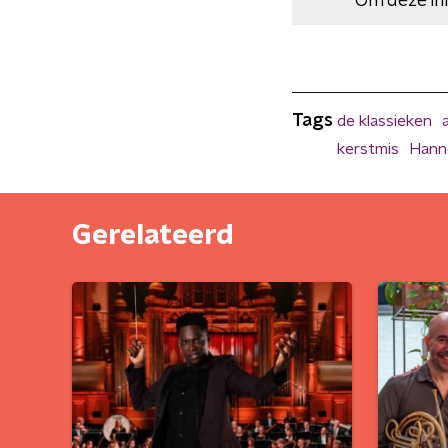
Om deze in
Tags
de klassieken
kerstmis
Hann
Gerelateerd