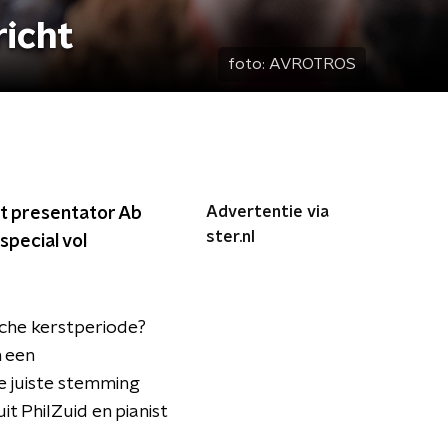
richt
foto:
AVROTROS
Advertentie via
t presentator Ab
ster.nl
special vol
sche kerstperiode?
 een
de juiste stemming
t PhilZuid en pianist