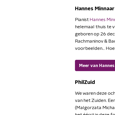
Hannes Minnaar
Pianist
Hannes Min
helemaal thuis te vo
geboren op 26 dec
Rachmaninov & Bach
voorbeelden... Hoe 
Meer van Hannes
PhilZuid
We waren deze ochte
van het Zuiden. Ee
(Malgorzata Michal