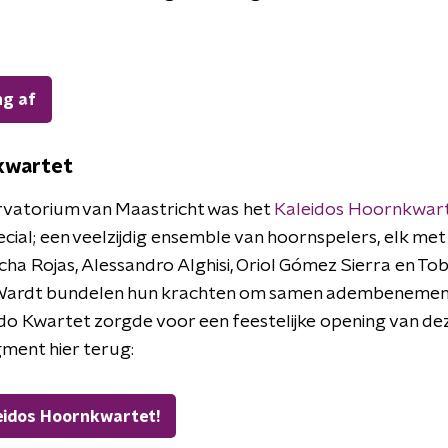
ng af
kwartet
vatorium van Maastricht was het
Kaleidos Hoornkwar
cial; een veelzijdig ensemble van hoornspelers, elk met
cha Rojas, Alessandro Alghisi, Oriol Gómez Sierra en To
 Wardt bundelen hun krachten om samen adembeneme
do Kwartet zorgde voor een feestelijke opening van de
agment hier terug:
eidos Hoornkwartet!