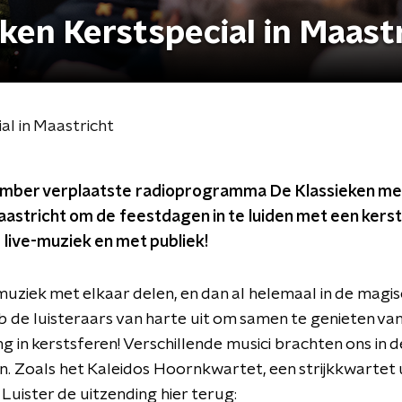
eken Kerstspecial in Maast
al in Maastricht
ember verplaatste radioprogramma De Klassieken me
stricht om de feestdagen in te luiden met een kerst
ive-muziek en met publiek!
muziek met elkaar delen, en dan al helemaal in de magi
de luisteraars van harte uit om samen te genieten van
g in kerstsferen! Verschillende musici brachten ons in 
 Zoals het Kaleidos Hoornkwartet, een strijkkwartet ui
Luister de uitzending hier terug: