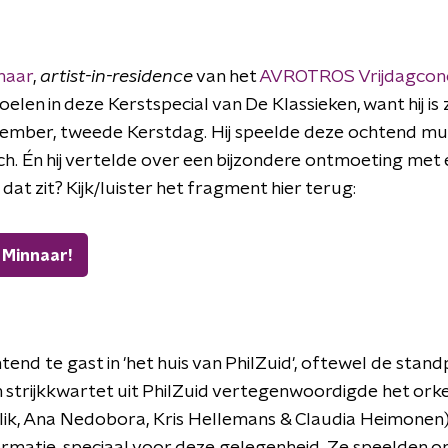
naar
,
artist-in-residence
van het
AVROTROS Vrijdagcon
elen in deze Kerstspecial van De Klassieken, want hij is z
ember, tweede Kerstdag. Hij speelde deze ochtend mu
. Én hij vertelde over een bijzondere ontmoeting met e
dat zit? Kijk/luister het fragment hier terug:
 Minnaar!
nd te gast in 'het huis van PhilZuid', oftewel de stand
n strijkkwartet uit PhilZuid vertegenwoordigde het or
ik, Ana Nedobora, Kris Hellemans & Claudia Heimonen)