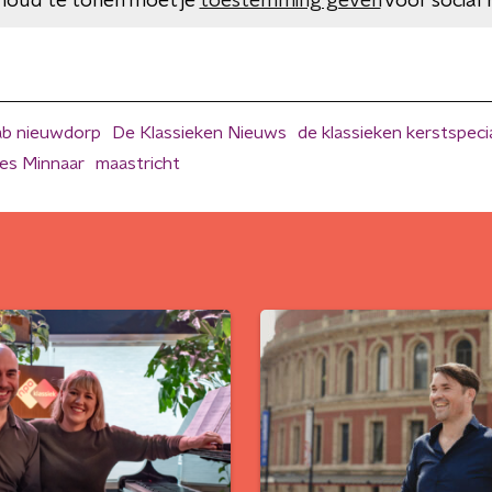
houd te tonen moet je
toestemming geven
voor social 
ab nieuwdorp
De Klassieken Nieuws
de klassieken kerstspeci
es Minnaar
maastricht