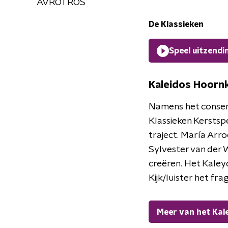
AVROTROS
De Klassieken
Speel uitzendi
Kaleidos Hoorn
Namens het conser
Klassieken Kerstspe
traject. María Arro
Sylvester van der
creëren. Het Kaley
Kijk/luister het fr
Meer van het Kal