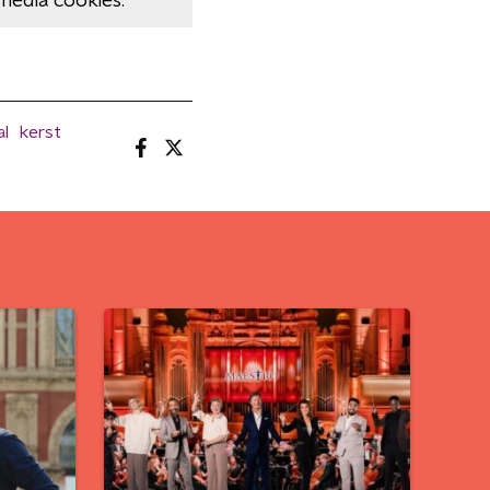
media cookies.
al
kerst