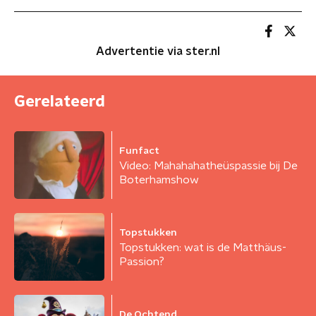
Advertentie via ster.nl
Gerelateerd
Funfact
Video: Mahahahatheüspassie bij De
Boterhamshow
Topstukken
Topstukken: wat is de Matthäus-
Passion?
De Ochtend