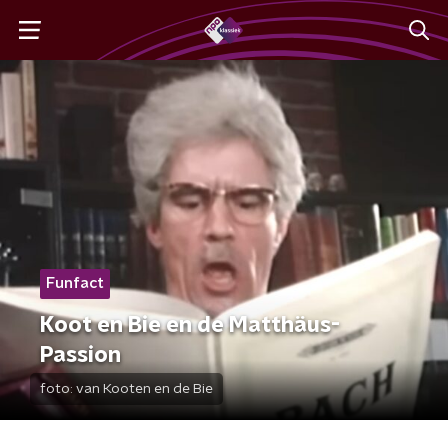
Funfact
Koot en Bie en de Matthäus-
Passion
foto:
van Kooten en de Bie