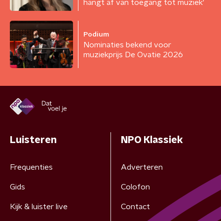
hangt af van toegang tot muziek'
Podium
Nominaties bekend voor
muziekprijs De Ovatie 2026
Luisteren
NPO Klassiek
Frequenties
Adverteren
Gids
Colofon
Kijk & luister live
Contact