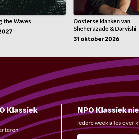
g the Waves
Oosterse klanken van
Sheherazade & Darvishi
 2027
31 oktober 2026
O Klassiek
NPO Klassiek ni
Iedere week alles over kl
erteren