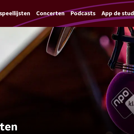
speellijsten
Concerten
Podcasts
App de stud
rten