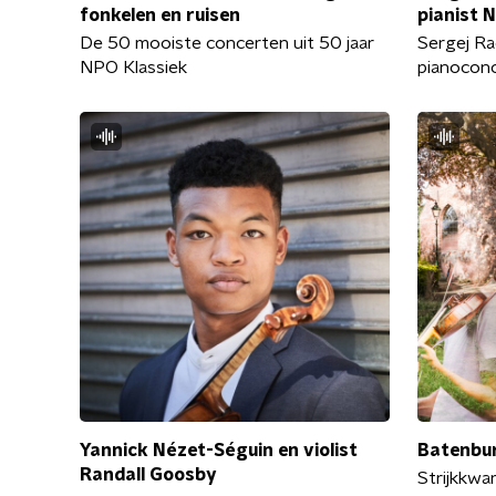
fonkelen en ruisen
pianist N
De 50 mooiste concerten uit 50 jaar
Sergej R
NPO Klassiek
pianocon
Yannick Nézet-Séguin en violist
Batenbur
Randall Goosby
Strijkkwa