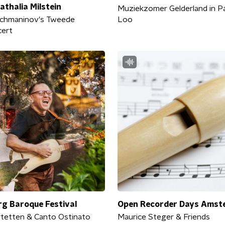
athalia Milstein
Muziekzomer Gelderland in Pa
achmaninov's Tweede
Loo
cert
g Baroque Festival
Open Recorder Days Amst
rtetten & Canto Ostinato
Maurice Steger & Friends