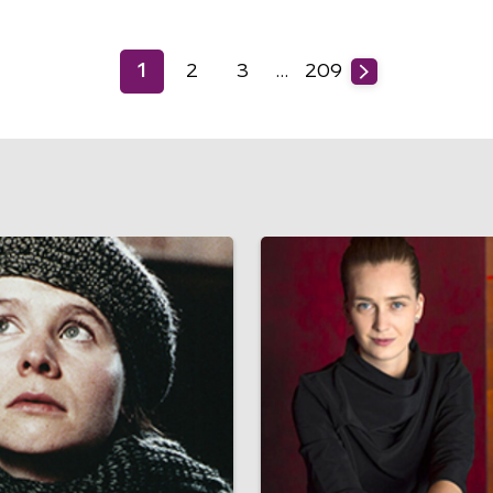
1
2
3
…
209