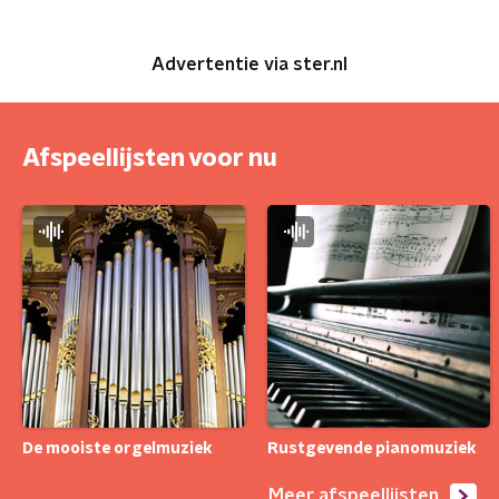
Advertentie via ster.nl
Afspeellijsten voor nu
De mooiste orgelmuziek
Rustgevende pianomuziek
Meer afspeellijsten