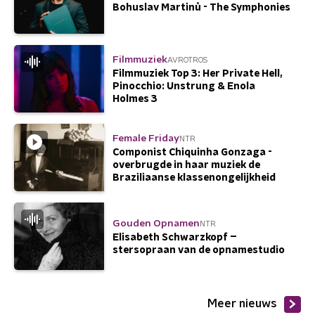
Bohuslav Martinů - The Symphonies
Filmmuziek
AVROTROS
Filmmuziek Top 3: Her Private Hell,
Pinocchio: Unstrung & Enola
Holmes 3
Female Friday
NTR
Componist Chiquinha Gonzaga -
overbrugde in haar muziek de
Braziliaanse klassenongelijkheid
Gouden Opnamen
NTR
Elisabeth Schwarzkopf –
stersopraan van de opnamestudio
Meer nieuws