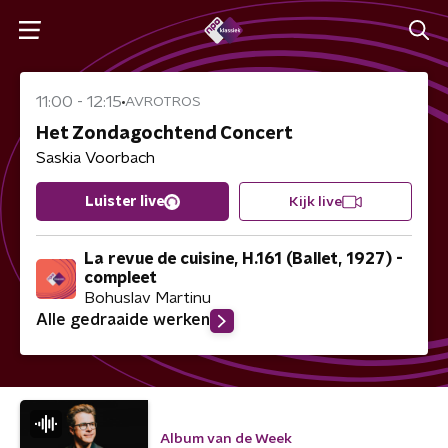
11:00
-
12:15
AVROTROS
Het Zondagochtend Concert
Saskia Voorbach
Kijk live
Luister live
La revue de cuisine, H.161 (Ballet, 1927) -
compleet
Bohuslav Martinu
Alle gedraaide werken
Album van de Week