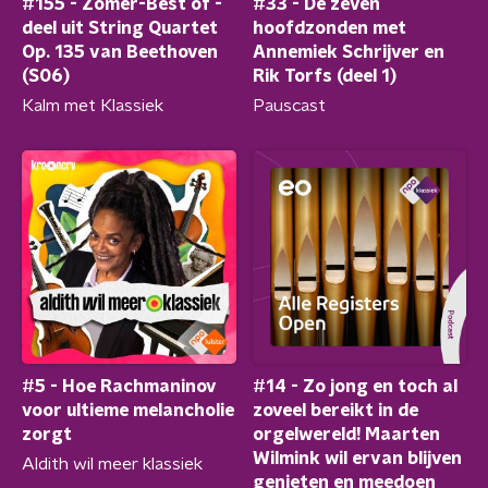
#155 - Zomer-Best of -
#33 - De zeven
deel uit String Quartet
hoofdzonden met
Op. 135 van Beethoven
Annemiek Schrijver en
(S06)
Rik Torfs (deel 1)
Kalm met Klassiek
Pauscast
#5 - Hoe Rachmaninov
#14 - Zo jong en toch al
voor ultieme melancholie
zoveel bereikt in de
zorgt
orgelwereld! Maarten
Wilmink wil ervan blijven
Aldith wil meer klassiek
genieten en meedoen