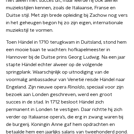
niet alleen met succes uit, maar leerde hij ook allerlei
muziekstijlen kennen, zoals de Italiaanse, Franse en
Duitse stijl. Met zijn brede opleiding bij Zachow nog vers
in het geheugen begon hij zo zijn eigen, internationale
muziekstijl te vormen.
Toen Händel in 1710 terugkwam in Duitsland, stond hem
een mooie baan te wachten: hofkapelmeester in
Hannover bij de Duitse prins Georg Ludwig. Na een jaar
stapte Händel echter alweer op de volgende
springplank. Waarschijnlijk op uitnodiging van de
voormalig ambassadeur van Venetië reisde Händel naar
Engeland. Zijn nieuwe opera
Rinaldo
, speciaal voor zijn
bezoek aan Londen geschreven, werd een groot
succes in de stad. In 1712 besloot Händel zich
permanent in Londen te vestigen. Daar richtte hij zich
verder op Italiaanse opera’s, die erg in zwang waren bij
de burgerij. Koningin Anne gaf hem opdrachten en
betaalde hem een jaarlijks salaris van tweehonderd pond.