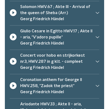
Solomon HWV.67 ; Akte III - Arrival of
the queen of Sheba (Arr.)
Georg Friedrich Händel
Giulio Cesare in Egitto HWV.17 ; Akte II
- aria, "V'adoro pupille"
Georg Friedrich Händel
Concert voor hobo en strijkorkest
nr.3, HWV.287 in g kl.t. - compleet
Georg Friedrich Händel
Coronation anthem for George II
HWV.258, "Zadok the priest"
Georg Friedrich Händel
Ariodante HWV.33 ; Akte II - aria,