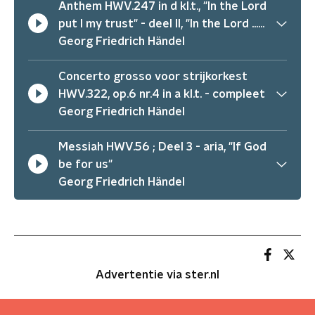
Anthem HWV.247 in d kl.t., "In the Lord
put I my trust" - deel II, "In the Lord ..."
+ deel III, "God is a constant sure
Georg Friedrich Händel
defence" + deel IV, "Behold The
wicked bend their.."
Concerto grosso voor strijkorkest
HWV.322, op.6 nr.4 in a kl.t. - compleet
Georg Friedrich Händel
Messiah HWV.56 ; Deel 3 - aria, "If God
be for us"
Georg Friedrich Händel
Advertentie via ster.nl