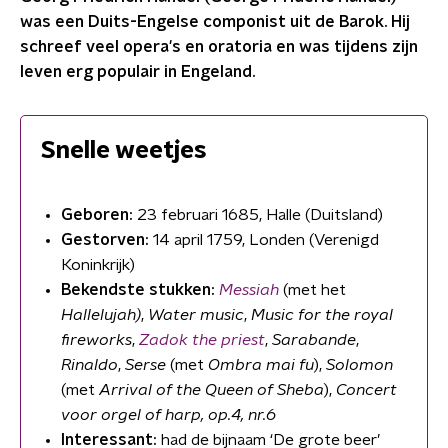
was een Duits-Engelse componist uit de Barok. Hij
schreef veel opera's en oratoria en was tijdens zijn
leven erg populair in Engeland.
Snelle weetjes
Geboren:
23 februari 1685, Halle (Duitsland)
Gestorven:
14 april 1759, Londen (Verenigd
Koninkrijk)
Bekendste stukken:
Messiah
(met het
Hallelujah)
,
Water music
,
Music for the royal
fireworks
,
Zadok the priest
,
Sarabande
,
Rinaldo
,
Serse
(met
Ombra mai fu
),
Solomon
(met
Arrival of the Queen of Sheba
),
Concert
voor orgel of harp, op.4, nr.6
Interessant:
had de bijnaam ‘De grote beer’