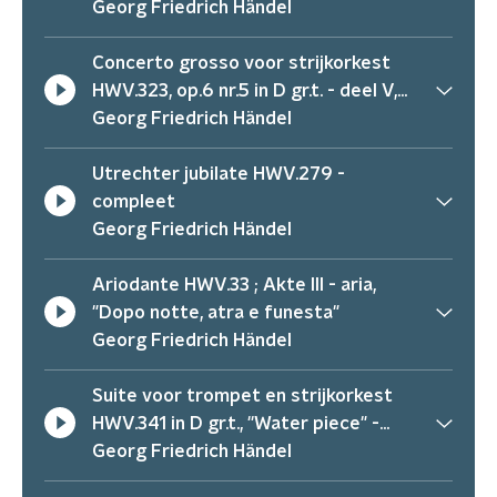
Georg Friedrich Händel
Concerto grosso voor strijkorkest
HWV.323, op.6 nr.5 in D gr.t. - deel V,
"Allegro"
Georg Friedrich Händel
Utrechter jubilate HWV.279 -
compleet
Georg Friedrich Händel
Ariodante HWV.33 ; Akte III - aria,
"Dopo notte, atra e funesta"
Georg Friedrich Händel
Suite voor trompet en strijkorkest
HWV.341 in D gr.t., ''Water piece" -
compleet
Georg Friedrich Händel