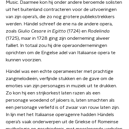
Music. Daarmee kon hij onder andere beroemde solisten
uit het buitenland contracteren voor de uitvoeringen
van zijn opera’s, die zo nog grotere publiekstrekkers
werden. Händel schreef de ene na de andere opera,
zoals
Giulio Cesare in Egitto
(1724) en
Rodelinda
(1725), maar in 1728 ging zijn onderneming alweer
failliet. In totaal zou hij drie operaondernemingen
oprichten om de Engelse adel van Italiaanse opera te
kunnen voorzien.
Händel was een echte operameester met prachtige
zangmelodieën, verfijnde stukken en de gave om de
emoties van zijn personages in muziek uit te drukken.
Zo kon hij een strijkorkest laten razen als een
personage woedend of jaloers is, laten smachten als
een personage verliefd is of zwaar van rouw laten zijn.
In lijn met het Italiaanse operagenre hadden Händels
opera’s vaak onderwerpen uit de Griekse of Romeinse
mythologie en geschiedenis, met meeslepende verhalen