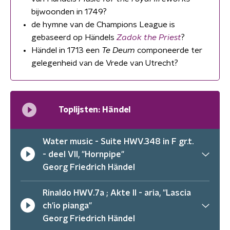
bijwoonden in 1749?
de hymne van de Champions League is
gebaseerd op Händels
Zadok the Priest
?
Händel in 1713 een
Te Deum
componeerde ter
gelegenheid van de Vrede van Utrecht?
Toplijsten: Händel
Water music - Suite HWV.348 in F gr.t.
- deel VII, "Hornpipe"
Georg Friedrich Händel
Rinaldo HWV.7a ; Akte II - aria, "Lascia
ch'io pianga"
Georg Friedrich Händel