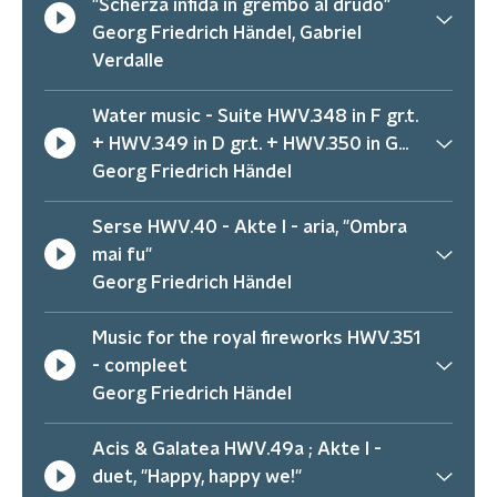
"Scherza infida in grembo al drudo"
Georg Friedrich Händel, Gabriel
Verdalle
Water music - Suite HWV.348 in F gr.t.
+ HWV.349 in D gr.t. + HWV.350 in G
gr.t. - compleet
Georg Friedrich Händel
Serse HWV.40 - Akte I - aria, "Ombra
mai fu"
Georg Friedrich Händel
Music for the royal fireworks HWV.351
- compleet
Georg Friedrich Händel
Acis & Galatea HWV.49a ; Akte I -
duet, "Happy, happy we!"