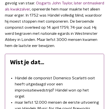
gevolg van staar.
Oogarts John Taylor, later ontmaskerd
als kwakzalver
, opereerde hem maar maakte het alleen
maar erger. In 1752 was Händel volledig blind, waardoor
hij moest stoppen met componeren. De beroemde
componist overleed op 14 april 1759, 74-jaar oud. Hij
werd begraven met nationale egards in Westminster
Abbey in Londen. Maar liefst 3000 mensen kwamen
hem de laatste eer bewijzen.
Wist je dat...
Händel de componist Domenico Scarlatti ooit
heeft uitgedaagd voor een
improvisatiewedstrijd? Händel won op het
orgel.
maar liefst 12.000 mensen de eerste uitvoering
van Händels
Music for the royal fireworks