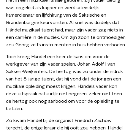
niet in een muzikale familie geboren. Zijn vader Georg
was opgeleid als kapper en werd uiteindelijk
kamerdienaar en lijfchirurg van de Saksische en
Brandenburgse keurvorsten. Al snel was duidelijk dat
Händel muzikaal talent had, maar zijn vader zag niets in
een carrière in de muziek. Om zijn zoon te ontmoedigen
zou Georg zelfs instrumenten in huis hebben verboden.
Toch kreeg Händel een keer de kans om voor de
werkgever van zijn vader spelen, Johan Adolf I van
Saksen-Weißenfels. De hertog was zo onder de indruk
van het 8-jarige talent, dat hij vond dat de jongen een
muzikale opleiding moest krijgen. Händels vader kon
deze uitspraak natuurlijk niet negeren, zeker niet toen
de hertog ook nog aanbood om voor de opleiding te
betalen.
Zo kwam Händel bij de organist Friedrich Zachow
terecht, de enige leraar die hij ooit zou hebben. Händel