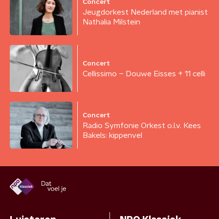
Concert
Jeugdorkest Nederland met pianist
Nathalia Milstein
Concert
Cellissimo – Douwe Eisses + 11 celli
Concert
Radio Symfonie Orkest o.l.v. Kees
Bakels: kippenvel