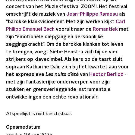
concert van het Muziekfestival ZOOM!. Het festival
omschrijft de muziek van
Jean-Philippe Rameau
als
"barokke klankvisioenen". Met zijn werken kijkt
Carl
Philipp Emanuel Bach
vooruit naar de
Romantiek
met
zijn "emotionele diepgang en persoonlijke
zeggingskracht". Om de barokke klanken tot leven
te brengen, voegt Siebe Henstra zich bij de vier
strijkers op klavecimbel. Als kers op de taart sluit
sopraan Katharine Dain zich bij het kwartet aan voor
het expressieve
Les nuits d'été
van
Hector Berlioz
-
met zijn fantasierijke onderwerpen voor zijn
stukken en grensverleggende instrumentale
ontwikkelingen een echte revolutionair.
Afspeellijst is niet beschikbaar.
Opnamedatum
zondag 08 juni 2025