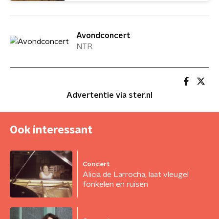
Avondconcert
NTR
Advertentie via ster.nl
Ook interessant
Concert
Alicia de Larrocha, laat vleugel
fonkelen en ruisen