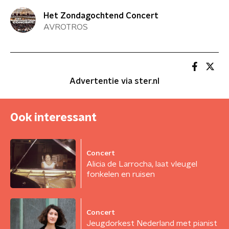
Het Zondagochtend Concert
AVROTROS
Advertentie via ster.nl
Ook interessant
Concert
Alicia de Larrocha, laat vleugel
fonkelen en ruisen
Concert
Jeugdorkest Nederland met pianist