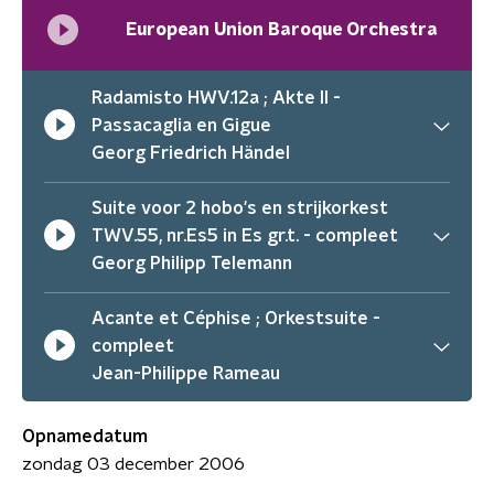
European Union Baroque Orchestra
Radamisto HWV.12a ; Akte II -
Passacaglia en Gigue
Georg Friedrich Händel
Suite voor 2 hobo's en strijkorkest
TWV.55, nr.Es5 in Es gr.t. - compleet
Georg Philipp Telemann
Acante et Céphise ; Orkestsuite -
compleet
Jean-Philippe Rameau
Opnamedatum
zondag 03 december 2006