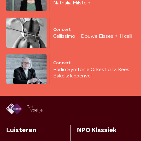
Nathalia Milstein
Concert
Cellissimo – Douwe Eisses + 11 celli
Concert
Radio Symfonie Orkest o.l.v. Kees
Bakels: kippenvel
Luisteren
NPO Klassiek