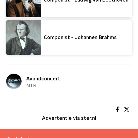
Componist - Ludwig van Beethoven
Componist - Johannes Brahms
Avondconcert
NTR
Advertentie via ster.nl