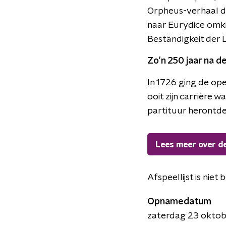
Orpheus-verhaal de
naar Eurydice omkij
Beständigkeit der L
Zo’n 250 jaar na 
In 1726 ging de op
ooit zijn carrière
partituur herontde
Lees meer over d
Afspeellijst is niet
Opnamedatum
zaterdag 23 oktob