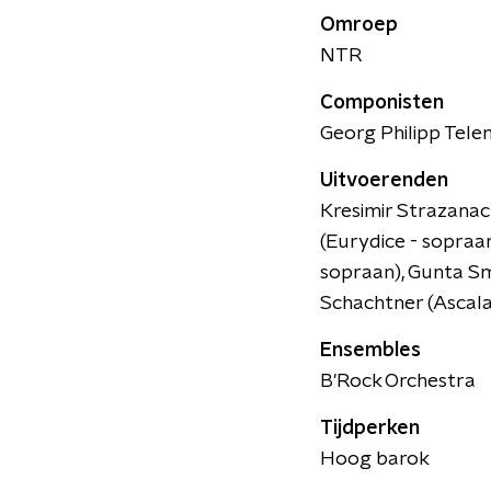
Omroep
NTR
Componisten
Georg Philipp Tel
Uitvoerenden
Kresimir Strazanac
(Eurydice - sopraan
sopraan), Gunta Sm
Schachtner (Ascala
Ensembles
B'Rock Orchestra
Tijdperken
Hoog barok