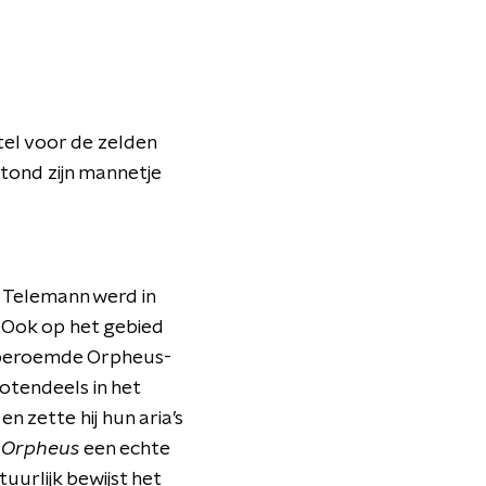
itel voor de zelden
tond zijn mannetje
r Telemann werd in
. Ook op het gebied
et beroemde Orpheus-
otendeels in het
n zette hij hun aria’s
n
Orpheus
een echte
urlijk bewijst het