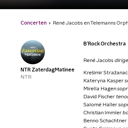
Concerten
René Jacobs en Telemanns Orp
B'Rock Orchestra
René Jacobs
dirig
NTR ZaterdagMatinee
Kre
šimir Straž
ana
NTR
Kateryna Kasper
s
Mirella Hagen
sopr
David Fischer
tenor
Salomé Haller
sopr
Christian Immler
ba
Benno Schachtner