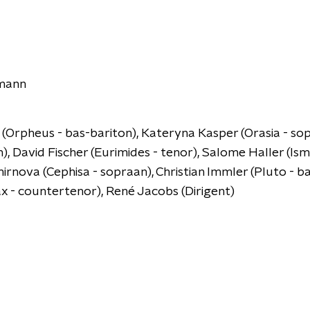
emann
 (Orpheus - bas-bariton), Kateryna Kasper (Orasia - so
), David Fischer (Eurimides - tenor), Salome Haller (Ism
irnova (Cephisa - sopraan), Christian Immler (Pluto - b
x - countertenor), René Jacobs (Dirigent)