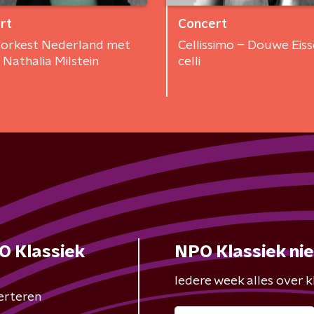
rt
Concert
orkest Nederland met
Cellissimo – Douwe Eisse
t Nathalia Milstein
celli
O Klassiek
NPO Klassiek ni
Iedere week alles over kl
erteren