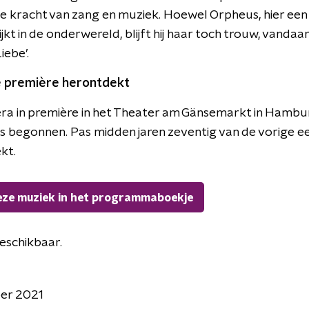
 kracht van zang en muziek. Hoewel Orpheus, hier een b
kt in de onderwereld, blijft hij haar toch trouw, vanda
iebe’.
de première herontdekt
era in première in het Theater am Gänsemarkt in Hamb
 was begonnen. Pas midden jaren zeventig van de vorige 
kt.
eze muziek in het programmaboekje
 beschikbaar.
er 2021