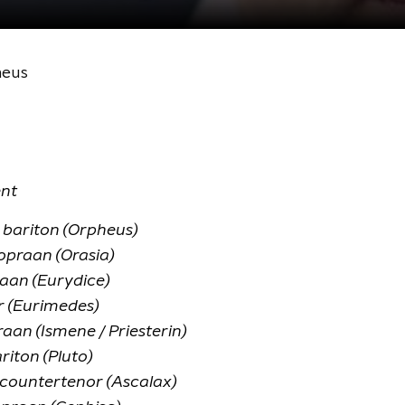
heus
ent
c
bariton (Orpheus)
opraan (Orasia)
aan (Eurydice)
 (Eurimedes)
aan (Ismene / Priesterin)
riton (Pluto)
countertenor (Ascalax)