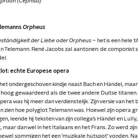
praan (Cephisa)
elemanns
Orpheus
ständigkeit der Liebe oder Orpheus
– het is een hele t
 Telemann. René Jacobs zal aantonen: de componist s
el.
lot: echte Europese opera
je het ondergeschoven kindje naast Bach en Händel, maa
zo hoog gewaardeerd als die twee andere Duitse titanen
era was hij meer dan verdienstelijk. Zijn versie van h
n zien hoe polyglot Telemann was. Hoewel zijn opera gr
, leende hij teksten van zijn collega’s Händel en Lully, e
maar dan wel in het Italiaans en het Frans. Zo werd zij
ewel sommigen het een ‘muzikale hutspot’ vonden. Natu