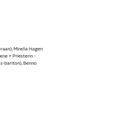
praan), Mirella Hagen
ene + Priesterin -
as-bariton), Benno