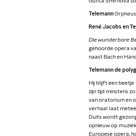
Gunta Smirnova
so
Telemann
Orpheus
René Jacobs en T
Die wunderbare Be
gehoorde opera van
naast Bach en Händ
Telemann de polyg
Hij blijft een beet
zijn tijd minstens 
van oratorium en op
verhaal laat metee
Duits wordt gezongen
opnieuw op muziek, 
Europese opera, ho