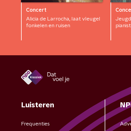
Concert
Conce
Alicia de Larrocha, laat vleugel
Jeugd
fonkelen en ruisen
pianis
Luisteren
NP
Frequenties
Adv