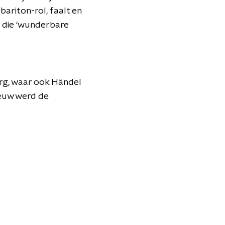
ariton-rol, faalt en
ar die ‘wunderbare
urg, waar ook Händel
eeuw werd de