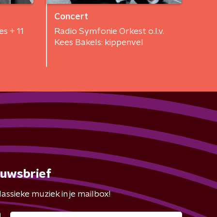
Concert
s + 11
Radio Symfonie Orkest o.l.v.
Kees Bakels: kippenvel
euwsbrief
assieke muziek in je mailbox!