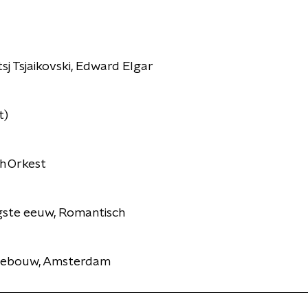
itsj Tsjaikovski, Edward Elgar
t)
h Orkest
gste eeuw, Romantisch
tgebouw, Amsterdam