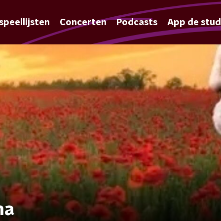
speellijsten
Concerten
Podcasts
App de stud
ma