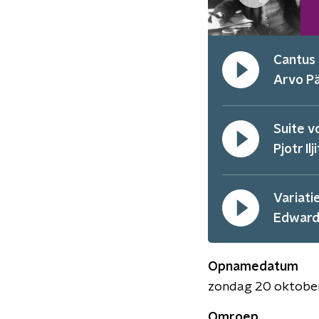
Cantus 
Arvo P
Suite v
Pjotr Ilj
Variati
Edward
Opnamedatum
zondag 20 oktobe
Omroep