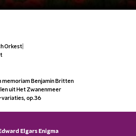
h Orkest|
t
 in memoriam Benjamin Britten
 delen uit Het Zwanenmeer
-variaties, op.36
Edward Elgars Enigma