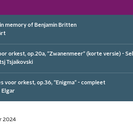
in memory of Benjamin Britten
ärt
oor orkest, op.20a, "Zwanenmeer" (korte versie) - Sel
itsj Tsjaikovski
es voor orkest, op.36, "Enigma" - compleet
 Elgar
r 2024