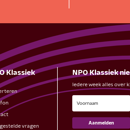
O Klassiek
NPO Klassiek ni
Iedere week alles over kl
erteren
fon
act
Aanmelden
gestelde vragen