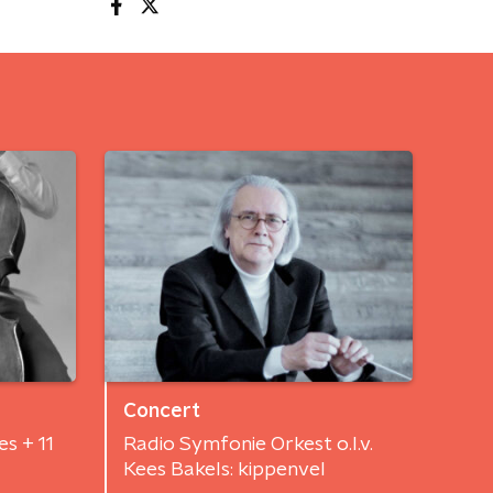
Concert
s + 11
Radio Symfonie Orkest o.l.v.
Kees Bakels: kippenvel