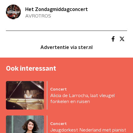
Het Zondagmiddagconcert
AVROTROS
Advertentie via ster.nl
Ook interessant
Concert
Alicia de Larrocha, laat vleugel
fonkelen en ruisen
Concert
Jeugdorkest Nederland met pianist