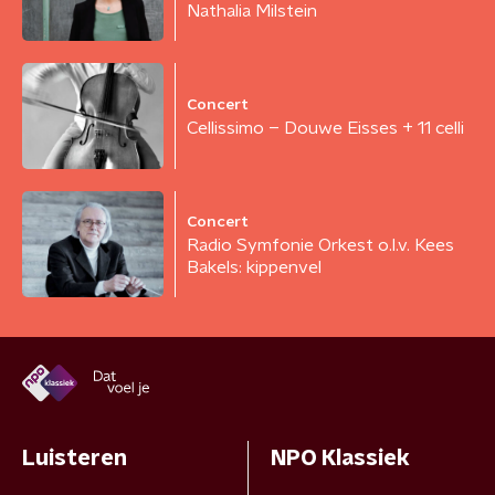
Nathalia Milstein
Concert
Cellissimo – Douwe Eisses + 11 celli
Concert
Radio Symfonie Orkest o.l.v. Kees
Bakels: kippenvel
Luisteren
NPO Klassiek