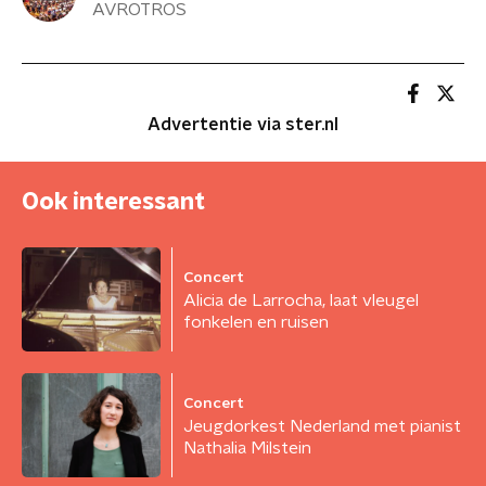
AVROTROS
Advertentie via ster.nl
Ook interessant
Concert
Alicia de Larrocha, laat vleugel
fonkelen en ruisen
Concert
Jeugdorkest Nederland met pianist
Nathalia Milstein