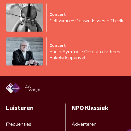
Concert
Cellissimo – Douwe Eisses + 11 celli
Concert
Radio Symfonie Orkest o.l.v. Kees
Bakels: kippenvel
Luisteren
NPO Klassiek
Frequenties
Adverteren