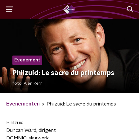
Evenement
Philzuid: Le sacre du printemps
foto:
Alan Kerr
Evenementen
Philzuid: Le sacre du printemps
Philzuid
Duncan Ward, dirigent
DOMNIQ, slagwerk