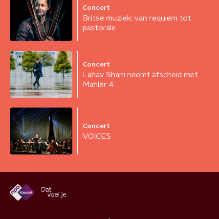
Concert
Britse muziek: van requiem tot
pastorale
Concert
Lahav Shani neemt afscheid met
Mahler 4
Concert
VOICES