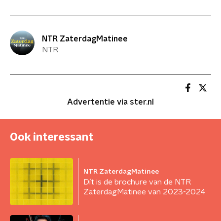
NTR ZaterdagMatinee
NTR
Advertentie via ster.nl
Ook interessant
NTR ZaterdagMatinee
Dít is de brochure van de NTR
ZaterdagMatinee van 2023-2024