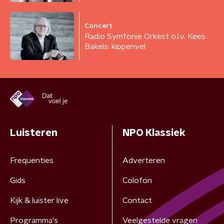
Concert
Radio Symfonie Orkest o.l.v. Kees
Bakels: kippenvel
Luisteren
NPO Klassiek
Frequenties
Adverteren
Gids
Colofon
Kijk & luister live
Contact
Programma's
Veelgestelde vragen