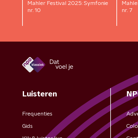
Mahler Festival 2025: Symfonie
Mahler
nr. 10
nr. 7
Luisteren
NP
Frequenties
Adv
Gids
Colo