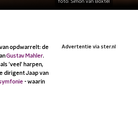
foto:
Simon van Boxtel
Advertentie via ster.nl
 van opdwarrelt: de
an
Gustav Mahler
.
s 'veel' harpen,
 dirigent Jaap van
symfonie
- waarin