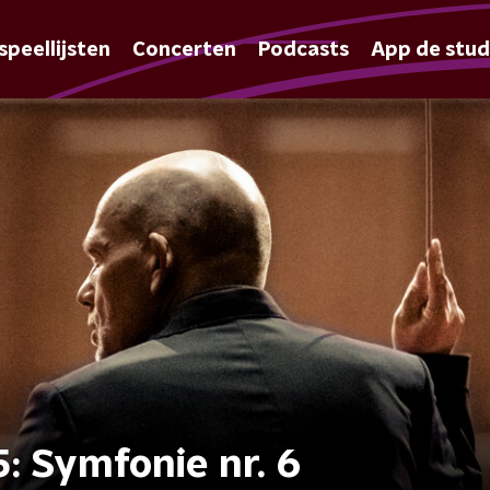
speellijsten
Concerten
Podcasts
App de stud
: Symfonie nr. 6