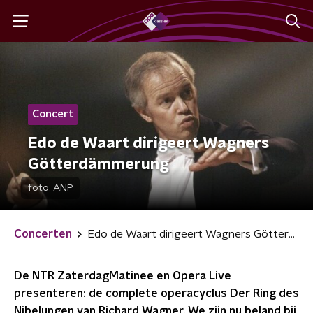
Concert
Edo de Waart dirigeert Wagners
Götterdämmerung
foto:
ANP
Concerten
Edo de Waart dirigeert Wagners Götterdämmerung
De NTR ZaterdagMatinee en Opera Live
presenteren: de complete operacyclus Der Ring des
Nibelungen van Richard Wagner. We zijn nu beland bij