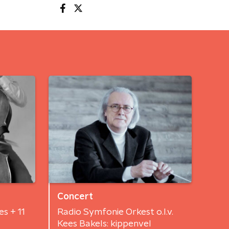
Concert
s + 11
Radio Symfonie Orkest o.l.v.
Kees Bakels: kippenvel