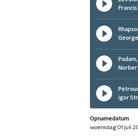
Francis
Rhapsod
George
Padam, 
Norber
Pétrouc
Igor St
Opnamedatum
woensdag 01 juli 