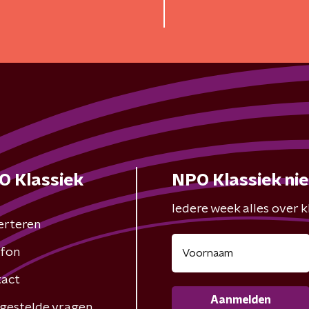
O Klassiek
NPO Klassiek ni
Iedere week alles over kl
erteren
fon
act
Aanmelden
gestelde vragen