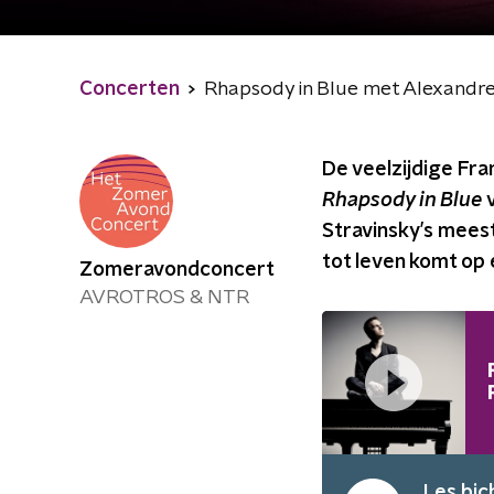
Concerten
Rhapsody in Blue met Alexandre
De veelzijdige Fr
Rhapsody in Blue
Stravinsky’s meest
tot leven komt op 
Zomeravondconcert
AVROTROS & NTR
Les bic