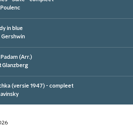
 Poulenc
y in blue
 Gershwin
Padam (Arr.)
t Glanzberg
hka (versie 1947) - compleet
ravinsky
2026