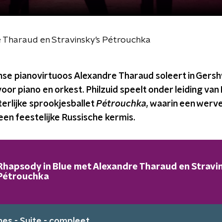
 Tharaud en Stravinsky’s Pétrouchka
anse pianovirtuoos Alexandre Tharaud soleert in Ger
voor piano en orkest. Philzuid speelt onder leiding va
erlijke sprookjesballet
Pétrouchka
, waarin een werv
een feestelijke Russische kermis.
Rhapsody in Blue met Alexandre Tharaud en Stravin
Pétrouchka
hes - Suite - compleet