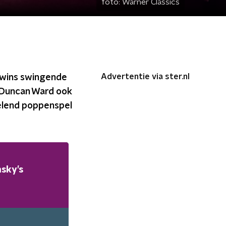
foto:
Warner Classics
Advertentie via ster.nl
shwins swingende
n Duncan Ward ook
elend poppenspel
sky’s