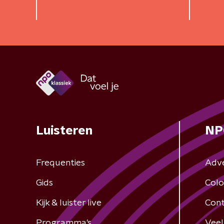
Luisteren
NP
Frequenties
Adv
Gids
Colo
Kijk & luister live
Cont
Programma's
Veel