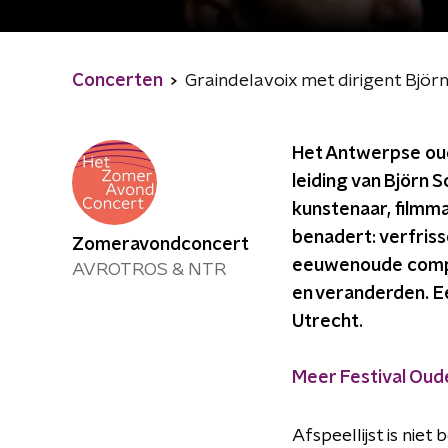
Concerten
Graindelavoix met dirigent Björ
Het Antwerpse oud
leiding van Björn 
kunstenaar, filmma
benadert: verfris
Zomeravondconcert
eeuwenoude compon
AVROTROS & NTR
en veranderden. E
Utrecht.
Meer Festival Oud
Afspeellijst is niet