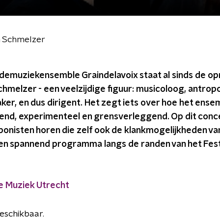
n Schmelzer
emuziekensemble Graindelavoix staat al sinds de op
Schmelzer - een veelzijdige figuur: musicoloog, antropo
ker, en dus dirigent. Het zegt iets over hoe het ens
send, experimenteel en grensverleggend. Op dit conce
isten horen die zelf ook de klankmogelijkheden van
en spannend programma langs de randen van het Fest
e Muziek Utrecht
 beschikbaar.