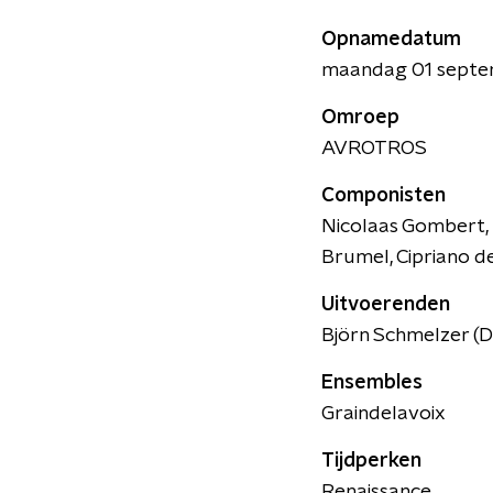
Opnamedatum
maandag 01 sept
Omroep
AVROTROS
Componisten
Nicolaas Gombert, 
Brumel, Cipriano d
Uitvoerenden
Björn Schmelzer (D
Ensembles
Graindelavoix
Tijdperken
Renaissance