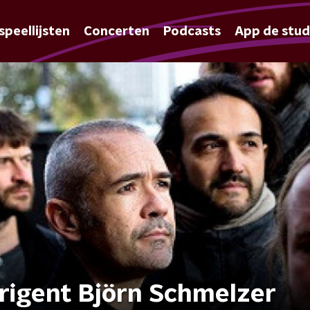
speellijsten
Concerten
Podcasts
App de stud
irigent Björn Schmelzer