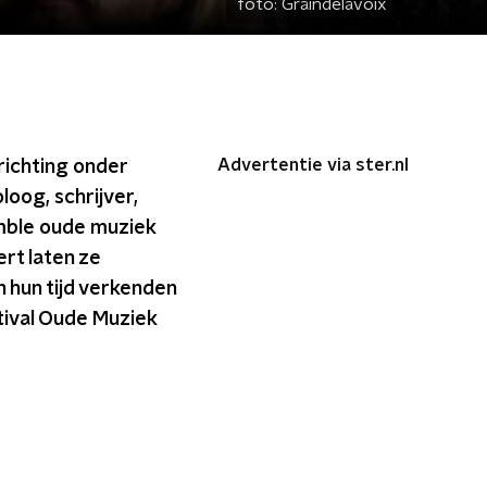
foto:
Graindelavoix
Advertentie via ster.nl
richting onder
loog, schrijver,
emble oude muziek
rt laten ze
 hun tijd verkenden
ival Oude Muziek