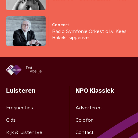
Concert
Radio Symfonie Orkest o.l.v. Kees
Bakels: kippenvel
Luisteren
NPO Klassiek
Frequenties
Adverteren
Gids
Colofon
Kijk & luister live
Contact