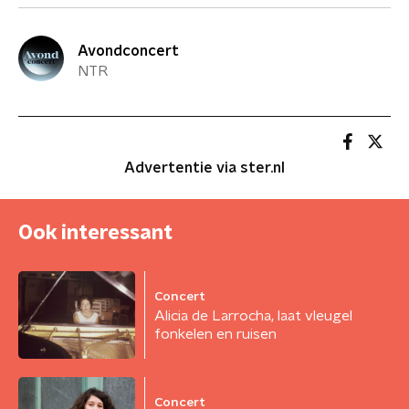
Avondconcert
NTR
Advertentie via ster.nl
Ook interessant
Concert
Alicia de Larrocha, laat vleugel
fonkelen en ruisen
Concert