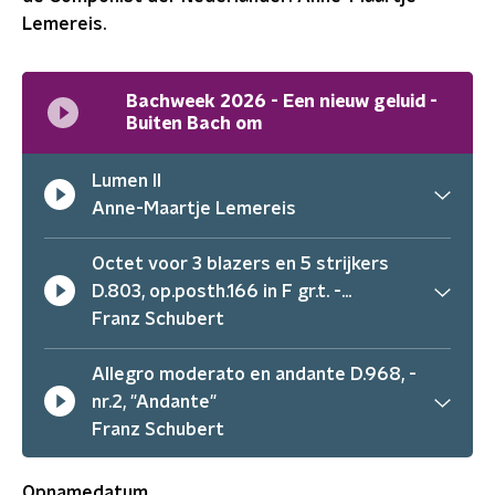
Lemereis.
Bachweek 2026 - Een nieuw geluid -
Buiten Bach om
Lumen II
Anne-Maartje Lemereis
Octet voor 3 blazers en 5 strijkers
D.803, op.posth.166 in F gr.t. -
compleet
Franz Schubert
Allegro moderato en andante D.968, -
nr.2, "Andante"
Franz Schubert
Opnamedatum