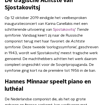
De tragische Achtste van
Sjostakovitsj
Op 12 oktober 2019 eindigde het veelbesproken
inauguratieconcert van Karina Canellakis met een
schitterende uitvoering van
Sjostakovitsj
’
Tiende
symfonie
. Vandaag keert zij naar de Russische
componist terug met haar favoriet: de
Achtste
symfonie
. Deze tweede ‘oorlogssymfonie’, geschreven
in 1943, wordt wel Sjostakovitsj’ meest tragische werk
genoemd. De macht­hebbers achtten het werk daarom
compleet ongeschikt voor de Sovjetpropaganda. De
symfonie ging kort na de première tot 1956 in de ban.
Hannes Minnaar speelt piano en
luthéal
De Nederlandse componist die, als het op grote