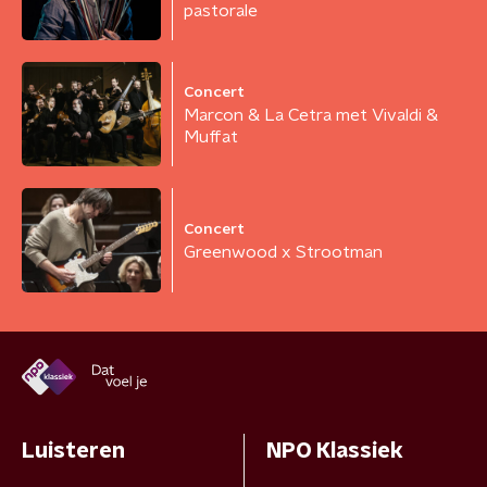
pastorale
Concert
Marcon & La Cetra met Vivaldi &
Muffat
Concert
Greenwood x Strootman
Luisteren
NPO Klassiek