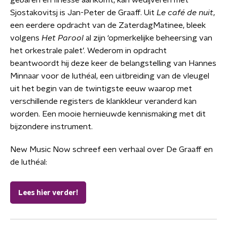
gebaren en finesse aankomt, kan wedijveren met
Sjostakovitsj is Jan-Peter de Graaff. Uit
Le café de nuit
,
een eerdere opdracht van de ZaterdagMatinee, bleek
volgens
Het Parool
al zijn ‘opmerkelijke beheersing van
het orkestrale palet’. Wederom in opdracht
beantwoordt hij deze keer de belangstelling van Hannes
Minnaar voor de luthéal, een uitbreiding van de vleugel
uit het begin van de twintigste eeuw waarop met
verschillende registers de klankkleur veranderd kan
worden. Een mooie hernieuwde kennismaking met dit
bijzondere instrument.
New Music Now schreef een verhaal over De Graaff en
de luthéal:
Lees hier verder!