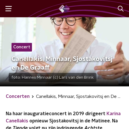
Concert
Canellakis, Minnaar, Sjostakovitsj
en De Graaff
foto:
Hannes Minnaar (c) Lars van den Brink
Concerten
Canellakis, Minnaar, Sjostakovitsj en De Graaff
Na haar inauguratieconcert in 2019 dirigeert
Karina
Canellakis
opnieuw Sjostakovitsj in de Matinee. Na
de
Tiende
volgt nu zijn indringende
Achtste