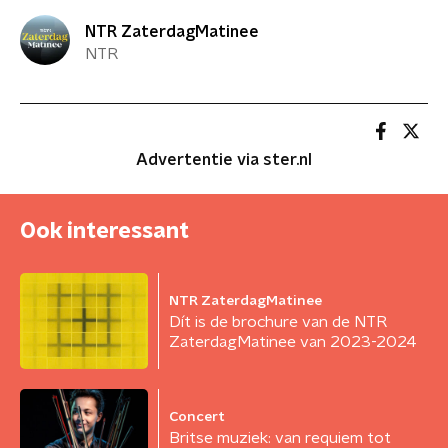
NTR ZaterdagMatinee
NTR
Advertentie via ster.nl
Ook interessant
NTR ZaterdagMatinee
Dít is de brochure van de NTR
ZaterdagMatinee van 2023-2024
Concert
Britse muziek: van requiem tot