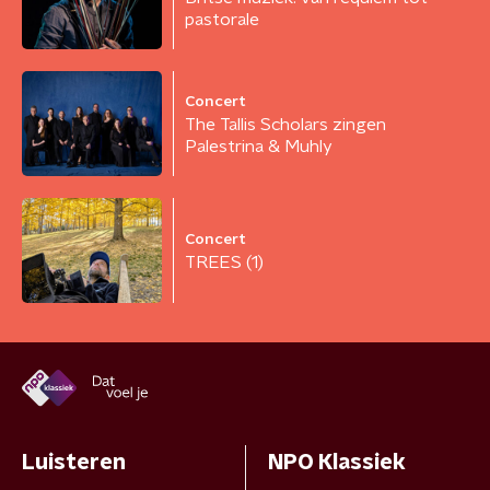
pastorale
Concert
The Tallis Scholars zingen
Palestrina & Muhly
Concert
TREES (1)
Luisteren
NPO Klassiek