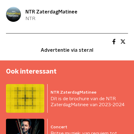
NTR ZaterdagMatinee
NTR
Advertentie via ster.nl
Ook interessant
NTR ZaterdagMatinee
Dít is de brochure van de NTR
ZaterdagMatinee van 2023-2024
Concert
Britse muziek: van requiem tot