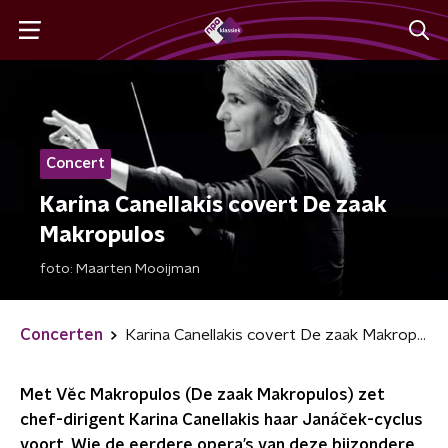
Concert
Karina Canellakis covert De zaak
Makropulos
foto:
Maarten Mooijman
Concerten
Karina Canellakis covert De zaak Makropulos
Met Vĕc Makropulos (De zaak Makropulos) zet
chef-dirigent Karina Canellakis haar Janáček-cyclus
voort. Wie de eerdere opera’s van deze bijzondere