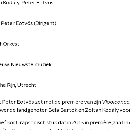
n Kodály, Peter Eötvös
, Peter Eötvös (Dirigent)
h Orkest
eeuw, Nieuwste muziek
e Rijn, Utrecht
 Peter Eötvös zet met de première van zijn
Vioolconce
euwende landgenoten Bela Bartók en Zoltan Kodály voor
ief kort, rapsodisch stuk dat in 2013 in première gaat in