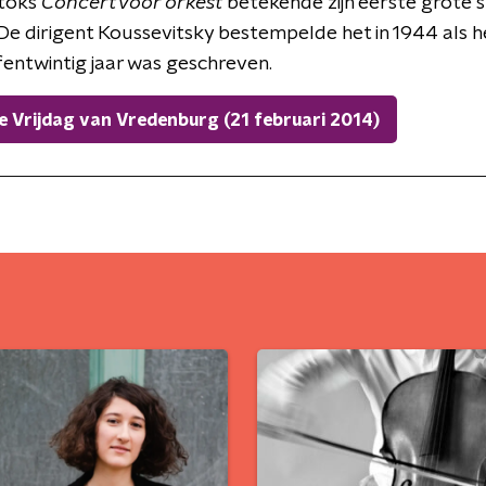
rtóks
Concert voor orkest
betekende zijn eerste grote s
De dirigent Koussevitsky bestempelde het in 1944 als 
ijfentwintig jaar was geschreven.
Vrijdag van Vredenburg (21 februari 2014)