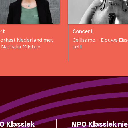
rt
Concert
orkest Nederland met
Cellissimo – Douwe Eisse
t Nathalia Milstein
celli
O Klassiek
NPO Klassiek ni