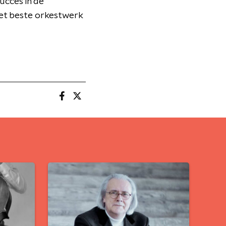
ucces in de
het beste orkestwerk