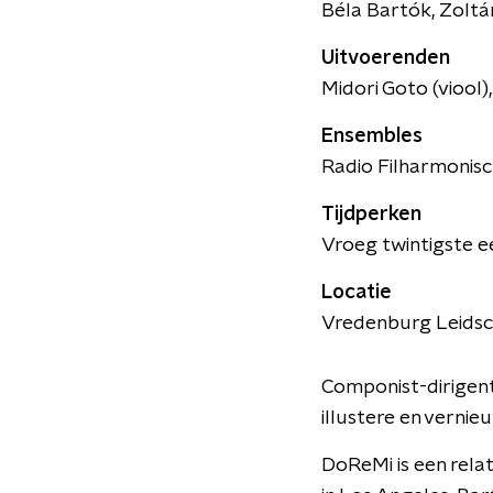
Béla Bartók, Zoltá
Uitvoerenden
Midori Goto (viool)
Ensembles
Radio Filharmonisc
Tijdperken
Vroeg twintigste 
Locatie
Vredenburg Leidsch
Componist-dirigent
illustere en verni
DoReMi is een relat