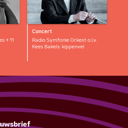
Concert
s + 11
Radio Symfonie Orkest o.l.v.
Kees Bakels: kippenvel
euwsbrief