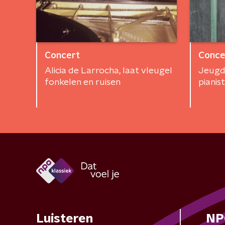
Concert
Conce
Alicia de Larrocha, laat vleugel
Jeugd
fonkelen en ruisen
pianis
Luisteren
NP