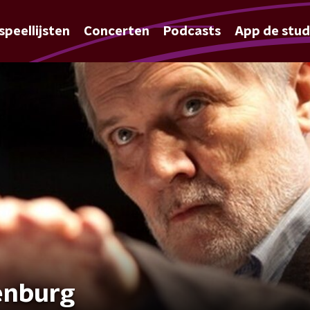
speellijsten
Concerten
Podcasts
App de stud
enburg