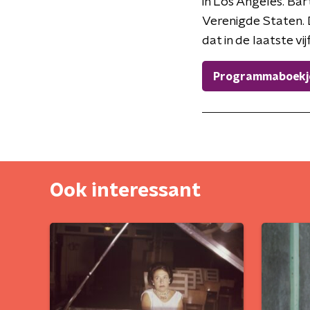
in Los Angeles. Ba
Verenigde Staten. 
dat in de laatste v
Programmaboekje 
Ook interessant