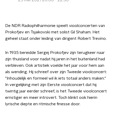
25 mei 2021 20:00 - 22:30
De NDR Radiophilharmonie speelt vioolconcerten van
Prokofjev en Tsjaikovski met solist Gil Shaham. Het
geheel staat onder leiding van dirigent Robert Trevino.
In 1935 bereidde Sergej Prokofjev zijn terugkeer naar
zijn thuisland voor nadat hij jaren in het buitenland had
verbleven. Ook artistiek voelde het jaar voor hem aan
als wending. Hij schreef over zijn Tweede vioolconcert:
"Inhoudelijk en formeel wil ik iets totaal anders maken."
In vergelijking met zijn Eerste vioolconcert dat hij
twintig jaar eerder schreef, is het Tweede vioolconcert
ernstiger en meer introvert. Toch klinkt ook hierin
lyrische diepte en ritmische finesse door.