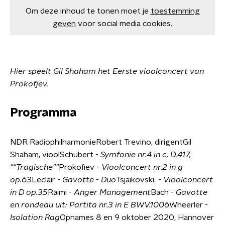
Om deze inhoud te tonen moet je
toestemming
geven
voor social media cookies.
Hier speelt Gil Shaham het Eerste vioolconcert van
Prokofjev.
Programma
NDR RadiophilharmonieRobert Trevino, dirigentGil
Shaham, vioolSchubert -
Symfonie nr.4 in c, D.417,
""Tragische""
Prokofiev -
Vioolconcert nr.2 in g
op.63
Leclair -
Gavotte - Duo
Tsjaikovski -
Vioolconcert
in D op.35
Raimi -
Anger Management
Bach -
Gavotte
en rondeau uit: Partita nr.3 in E BWV.1006
Wheerler -
Isolation Rag
Opnames 8 en 9 oktober 2020, Hannover