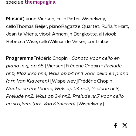
speciale
themapagina
.
Musici
Quirine Viersen, celloPieter Wispelwey,
celloThomas Beijer, pianoRagazze Quartet: Ruña ’t Hart,
Jeanita Vriens, viool; Annemijn Bergkotte, altviool;
Rebecca Wise, celloWilmar de Visser, contrabas
Programma
Frédéric Chopin -
Sonata voor cello en
piano in g, op.65
[Viersen]Frédéric Chopin -
Prelude
nr.6, Mazurka nr.4, Wals op.64 nr 1 voor cello en piano
(arr. Van Klaveren)
[Wispelwey]Frédéric Chopin -
Nocturne Posthume, Wals op.64 nr.2, Prelude nr.3,
Prelude nr.2, Wals op.34 nr.2, Prelude nr.7 voor cello
en strijkers (arr. Van Klaveren)
[Wispelwey]