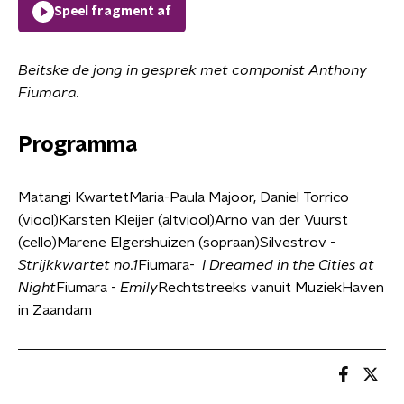
Speel fragment af
Beitske de jong in gesprek met componist Anthony
Fiumara.
Programma
Matangi KwartetMaria-Paula Majoor, Daniel Torrico
(viool)Karsten Kleijer (altviool)Arno van der Vuurst
(cello)Marene Elgershuizen (sopraan)Silvestrov -
Strijkkwartet no.1
Fiumara-
I Dreamed in the Cities at
Night
Fiumara -
Emily
Rechtstreeks vanuit MuziekHaven
in Zaandam