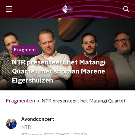
Fragment
NTR presenteert het Matangi
Quartet met sopraan Marene
Elgershuizen
Fragmenten
NTR presenteert het Matangi Quartet met sopraan Marene Elgershuizen
Avondconcert
NTR