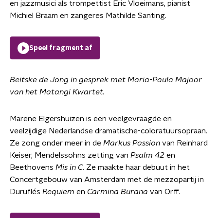
en jazzmusici als trompettist Eric Vloeimans, pianist
Michiel Braam en zangeres Mathilde Santing.
Speel fragment af
Beitske de Jong in gesprek met Maria-Paula Majoor
van het Matangi Kwartet.
Marene Elgershuizen is een veelgevraagde en
veelzijdige Nederlandse dramatische-coloratuursopraan.
Ze zong onder meer in de
Markus Passio
n
van Reinhard
Keiser, Mendelssohns zetting van
Psalm 42
en
Beethovens
Mis in C
. Ze maakte haar debuut in het
Concertgebouw van Amsterdam met de mezzopartij in
Duruflés
Requiem
en
Carmina Burana
van Orff.