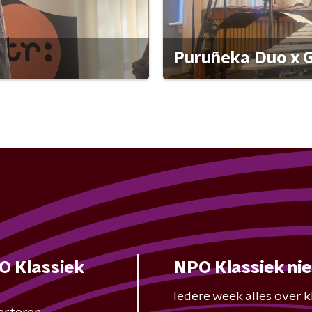
Puruñeka Duo x G
O Klassiek
NPO Klassiek ni
Iedere week alles over kl