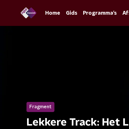
Home
Gids
Programma's
Af
Fragment
Lekkere Track: Het L