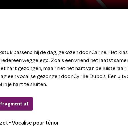
stuk passend bij de dag, gekozen door Carine. Het klass
or iedereen weggelegd. Zoals een vriend het laatst same
 het hart gezongen, maar niet het hart van de luisteraar in
aag een vocalise gezongen door Cyrille Dubois. Een uit
 in je hart te sluiten.
 fragment af
zet - Vocalise pour ténor