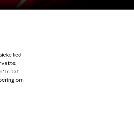
ieke lied
nvatte:
.’ In dat
voering om