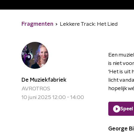
Fragmenten
Lekkere Track: Het Lied
Een muziek
is niet vo
‘Het is uit
De Muziekfabriek
licht vand
hopelijk wél
AVROTROS
10 juni 2025 12:00 - 14:00
Speel
George Bi