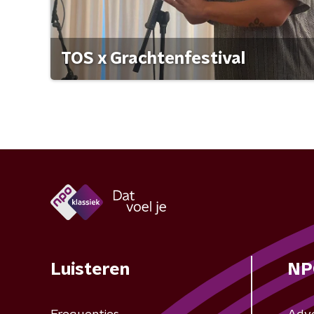
TOS x Grachtenfestival
Luisteren
NP