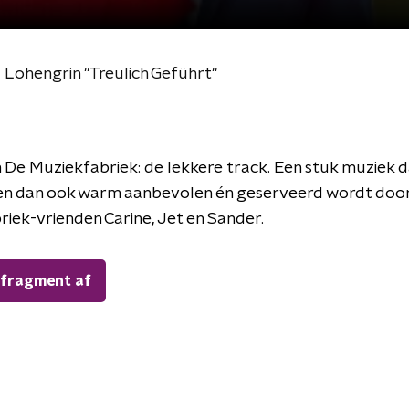
Lohengrin "Treulich Geführt"
n De Muziekfabriek: de lekkere track. Een stuk muziek 
en dan ook warm aanbevolen én geserveerd wordt door
iek-vrienden Carine, Jet en Sander.
 fragment af