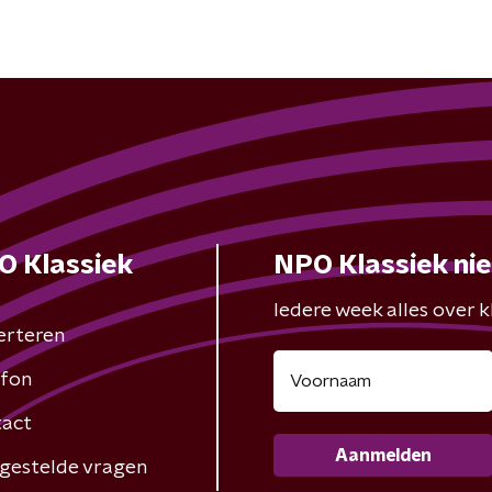
O Klassiek
NPO Klassiek ni
Iedere week alles over kl
erteren
fon
act
Aanmelden
gestelde vragen