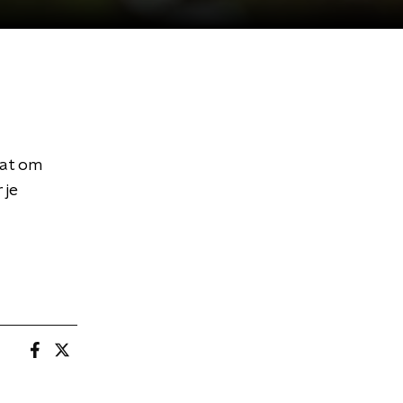
dat om
 je