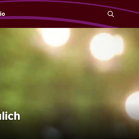
io
lich