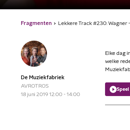
Fragmenten
Lekkere Track #230: Wagner - 
Elke dag i
welke red
Muziekfabr
De Muziekfabriek
AVROTROS
Speel
18 juni 2019 12:00 - 14:00