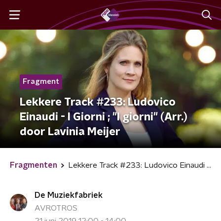
Fragment
Lekkere Track #233: Ludovico
Einaudi - I Giorni ; "I giorni" (Arr.)
door Lavinia Meijer
Fragmenten
Lekkere Track #233: Ludovico Einaudi - I Giorni ; "I giorni" (Arr.) door Lavinia Meijer
De Muziekfabriek
AVROTROS