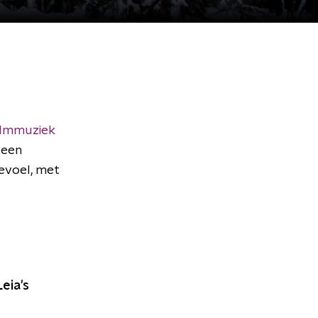
ilmmuziek
 een
evoel, met
eia's