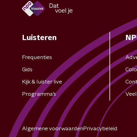
Luisteren
NP
Frequenties
Adv
Gids
Colo
Kijk & luister live
Cont
Programma's
Veel
Algemene voorwaarden
Privacybeleid