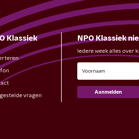
O Klassiek
NPO Klassiek ni
Iedere week alles over kl
erteren
fon
act
Aanmelden
gestelde vragen