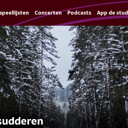
speellijsten
Concerten
Podcasts
App de stud
rsudderen