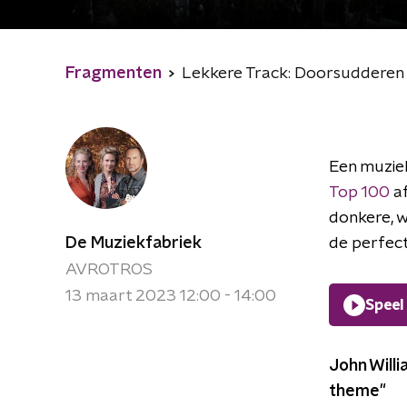
Fragmenten
Lekkere Track: Doorsudderen
Een muziek
Top 100
af
donkere, 
De Muziekfabriek
de perfec
AVROTROS
13 maart 2023 12:00 - 14:00
Speel
John Willi
theme"