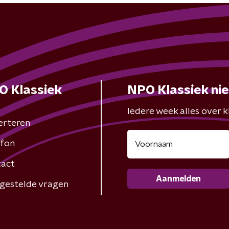
O Klassiek
NPO Klassiek ni
Iedere week alles over kl
erteren
fon
act
Aanmelden
gestelde vragen