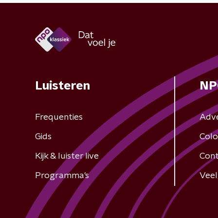
Luisteren
NP
Frequenties
Adv
Gids
Colo
Kijk & luister live
Cont
Programma's
Veel