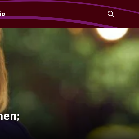
io
men;