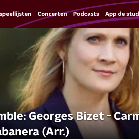
speellijsten
Concerten
Podcasts
App de stud
emble: Georges Bizet - Car
Habanera (Arr.)