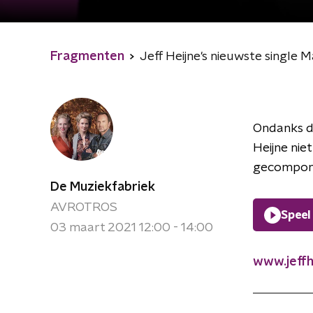
Fragmenten
Jeff Heijne's nieuwste single 
Ondanks da
Heijne niet
gecompone
De Muziekfabriek
AVROTROS
Speel
03 maart 2021 12:00 - 14:00
www.jeffh