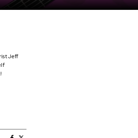
ist Jeff
elf
a!