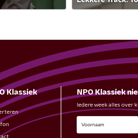
O Klassiek
NPO Klassiek ni
Iedere week alles over kl
erteren
fon
act