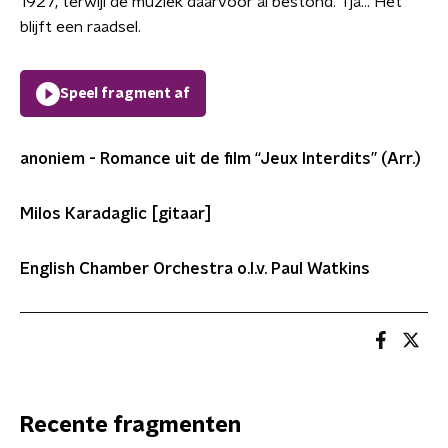
1927, terwijl de muziek daarvoor al bestond. Tja... Het
blijft een raadsel.
Speel fragment af
anoniem
- Romance uit de film “Jeux Interdits” (Arr.)
Milos Karadaglic [gitaar]
English Chamber Orchestra o.l.v. Paul Watkins
Recente fragmenten