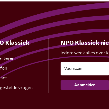
O Klassiek
NPO Klassiek ni
Iedere week alles over kl
erteren
fon
act
Aanmelden
gestelde vragen