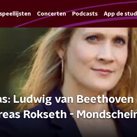
speellijsten
Concerten
Podcasts
App de stud
as: Ludwig van Beethoven 
reas Rokseth - Mondschei