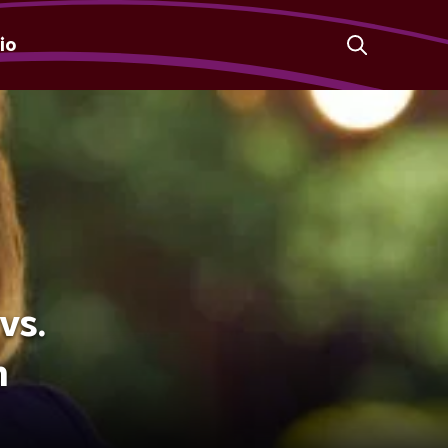
io
vs.
n