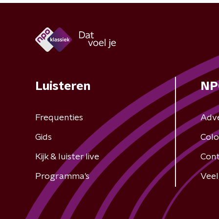
Luisteren
NP
Frequenties
Adv
Gids
Colo
Kijk & luister live
Cont
Programma's
Veel