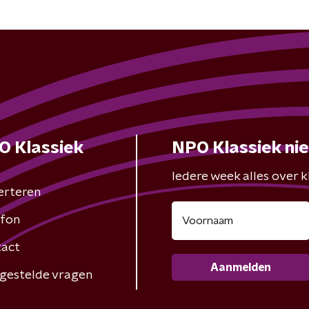
O Klassiek
NPO Klassiek ni
Iedere week alles over kl
erteren
fon
act
Aanmelden
gestelde vragen