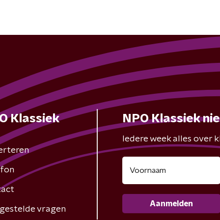
O Klassiek
NPO Klassiek ni
Iedere week alles over kl
erteren
fon
act
Aanmelden
gestelde vragen