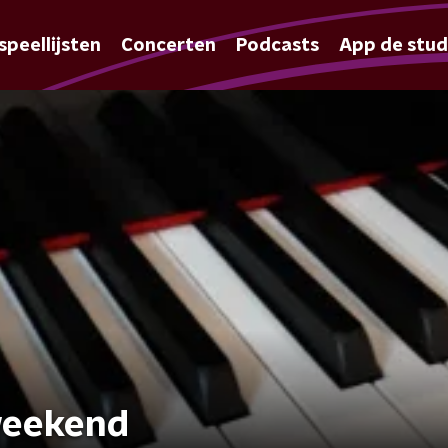
speellijsten
Concerten
Podcasts
App de stud
weekend