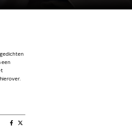
 gedichten
n een
et
hierover.