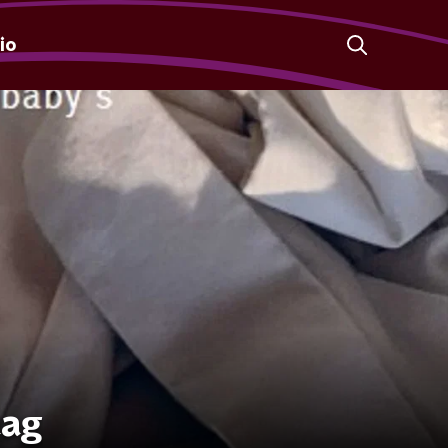
io
aag