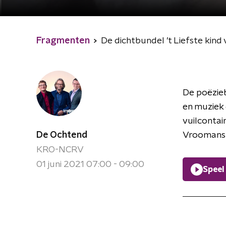
Fragmenten
De dichtbundel ’t Liefste kind
De poëzieb
en muziek 
vuilcontai
De Ochtend
Vroomans e
KRO-NCRV
01 juni 2021 07:00 - 09:00
Speel