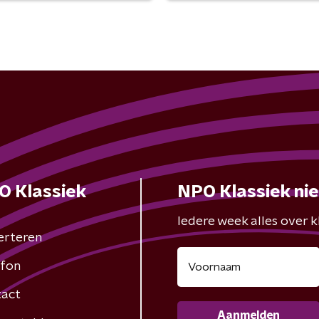
O Klassiek
NPO Klassiek ni
Iedere week alles over kl
erteren
fon
act
Aanmelden