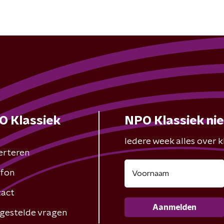
O Klassiek
NPO Klassiek ni
Iedere week alles over kl
erteren
fon
act
Aanmelden
gestelde vragen