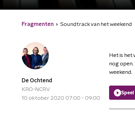
Fragmenten
Soundtrack van het weekend
Het is het
nog open. 
weekend.
De Ochtend
KRO-NCRV
Speel
10 oktober 2020 07:00 - 09:00