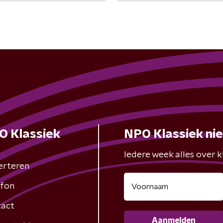
O Klassiek
NPO Klassiek ni
Iedere week alles over kl
erteren
fon
act
Aanmelden