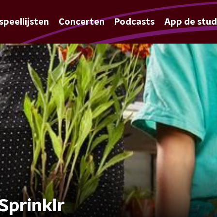
speellijsten
Concerten
Podcasts
App de stud
Sprinklr