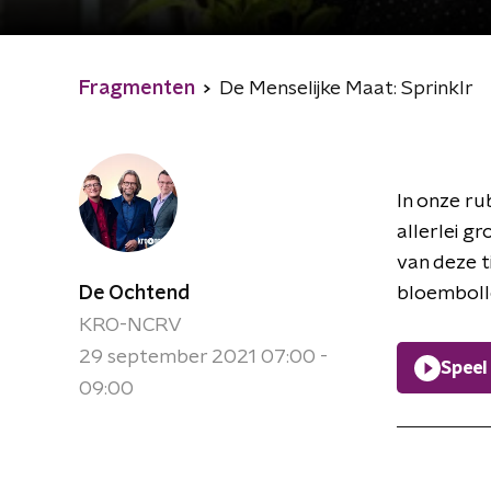
Fragmenten
De Menselijke Maat: Sprinklr
In onze ru
allerlei g
van deze t
De Ochtend
bloembolle
KRO-NCRV
29 september 2021 07:00 -
Speel
09:00