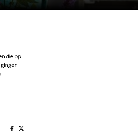
en die op
agingen
r