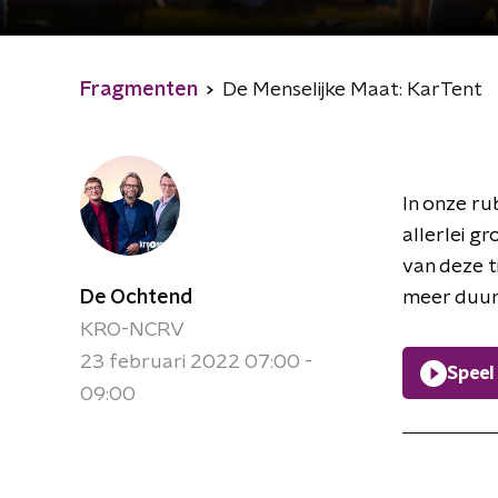
Fragmenten
De Menselijke Maat: KarTent
In onze ru
allerlei g
van deze t
De Ochtend
meer duur
KRO-NCRV
23 februari 2022 07:00 -
Speel
09:00