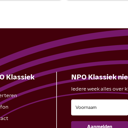
O Klassiek
NPO Klassiek ni
Iedere week alles over kl
erteren
fon
act
Aanmelden