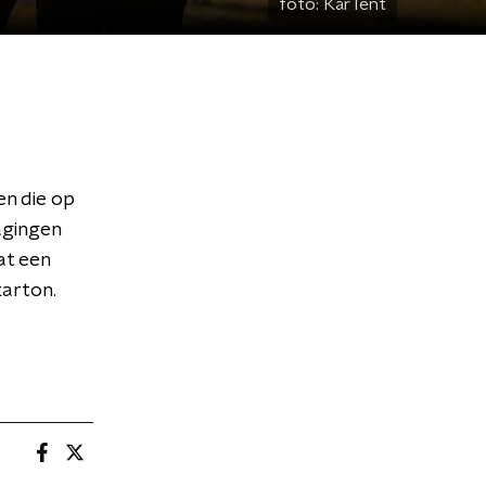
foto:
KarTent
en die op
agingen
at een
karton.