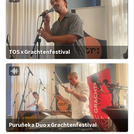
TOS x Grachtenfestival
Puruñeka Duo x Grachtenfestival