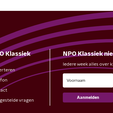
O Klassiek
NPO Klassiek ni
Iedere week alles over kl
erteren
fon
act
Aanmelden
gestelde vragen