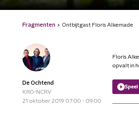
Fragmenten
Ontbijtgast Floris Alkemade
Floris Alk
opvalt in 
De Ochtend
Speel
KRO-NCRV
21 oktober 2019 07:00 - 09:00