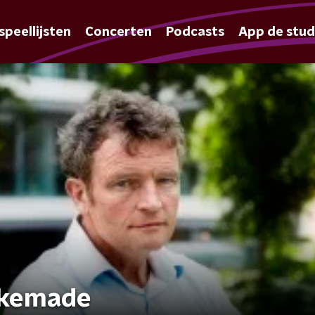
speellijsten
Concerten
Podcasts
App de stud
Alkemade