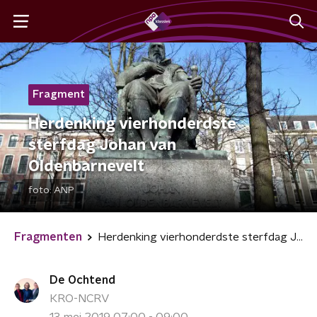
Fragment
Herdenking vierhonderdste
sterfdag Johan van
Oldenbarnevelt
foto:
ANP
Fragmenten
Herdenking vierhonderdste sterfdag Johan van Oldenbarnevelt
De Ochtend
KRO-NCRV