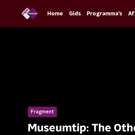
Home
Gids
Programma's
Af
Fragment
Museumtip: The Othe