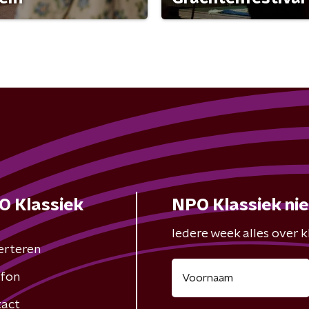
O Klassiek
NPO Klassiek ni
Iedere week alles over kl
erteren
fon
act