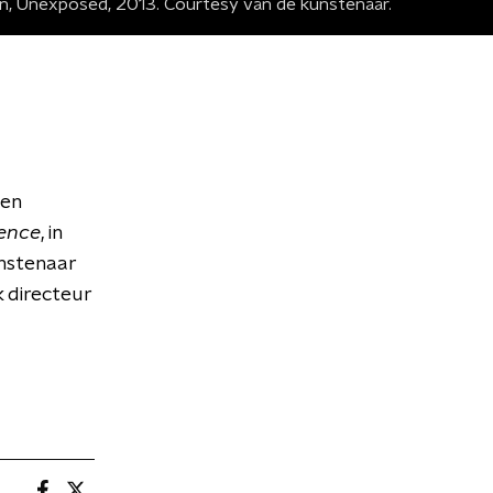
ian, Unexposed, 2013. Courtesy van de kunstenaar.
een
lence
, in
nstenaar
k directeur