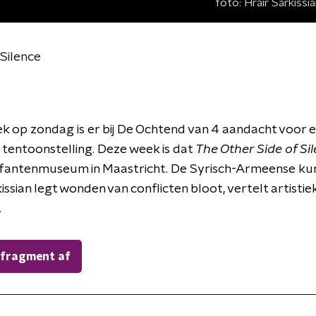
foto:
Hrair Sarkiss
Silence
k op zondag is er bij De Ochtend van 4 aandacht voor 
 tentoonstelling. Deze week is dat
The Other Side of Si
fantenmuseum in Maastricht. De Syrisch-Armeense ku
issian legt wonden van conflicten bloot, vertelt artistie
.
 fragment af