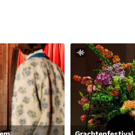
gem
Grachtenfestival