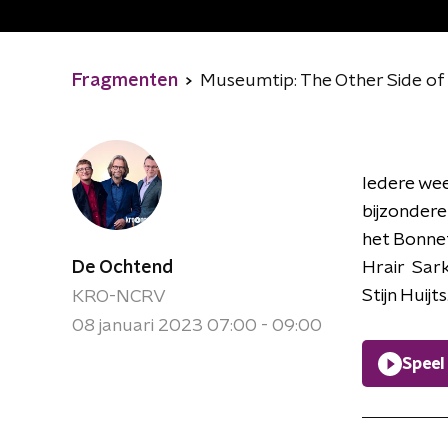
Fragmenten
Museumtip: The Other Side of 
Iedere wee
bijzondere
het Bonne
De Ochtend
Hrair Sark
Stijn Huijts
KRO-NCRV
08 januari 2023 07:00 - 09:00
Speel