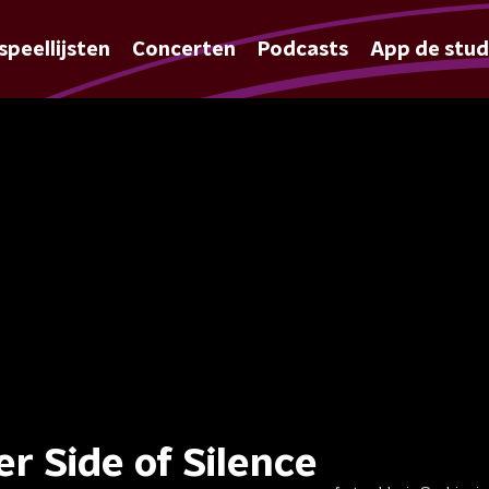
speellijsten
Concerten
Podcasts
App de stud
r Side of Silence