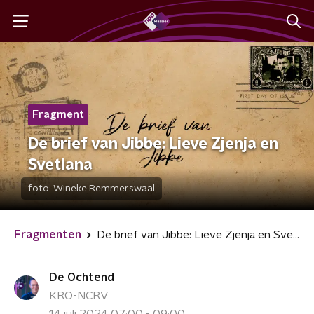
Fragment
De brief van Jibbe: Lieve Zjenja en
Svetlana
foto:
Wineke Remmerswaal
Fragmenten
De brief van Jibbe: Lieve Zjenja en Svetlana
De Ochtend
KRO-NCRV