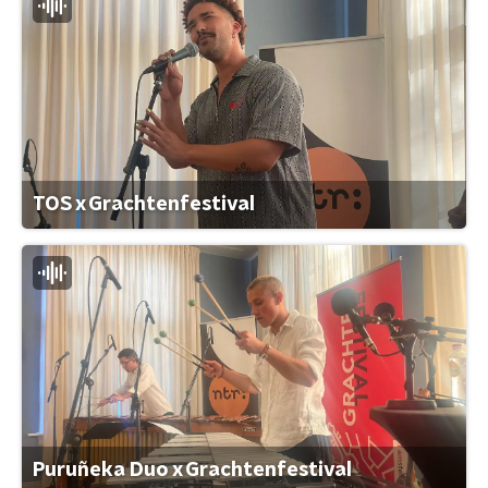
TOS x Grachtenfestival
Puruñeka Duo x Grachtenfestival