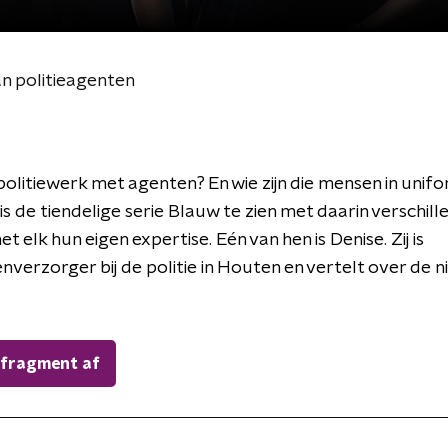
an politieagenten
olitiewerk met agenten? En wie zijn die mensen in unif
s de tiendelige serie Blauw te zien met daarin verschill
 elk hun eigen expertise. Eén van hen is Denise. Zij is
nverzorger bij de politie in Houten en vertelt over de 
 fragment af