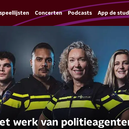
speellijsten
Concerten
Podcasts
App de stud
het werk van politieagente