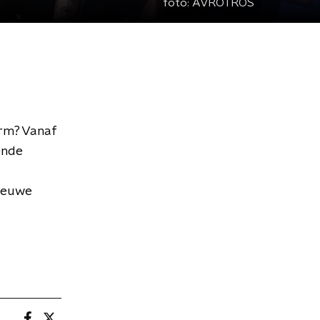
foto:
AVROTROS
orm? Vanaf
ende
nieuwe