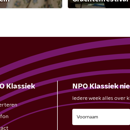
O Klassiek
NPO Klassiek ni
Iedere week alles over kl
erteren
fon
act