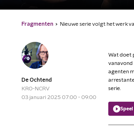
Fragmenten
Nieuwe serie volgt het werk v
Wat doet p
vanavond i
agenten met
De Ochtend
arrestante
serie.
KRO-NCRV
03 januari 2025 07:00 - 09:00
Speel