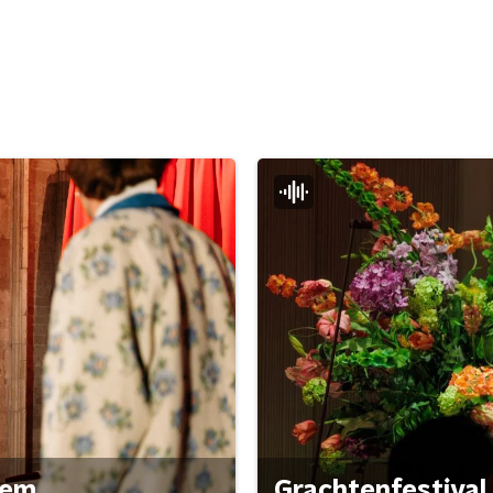
gem
Grachtenfestival