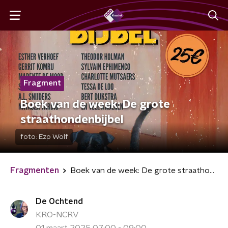
Fragment
Boek van de week: De grote
straathondenbijbel
foto:
Ezo Wolf
Fragmenten
Boek van de week: De grote straathondenbijbel
De Ochtend
KRO-NCRV