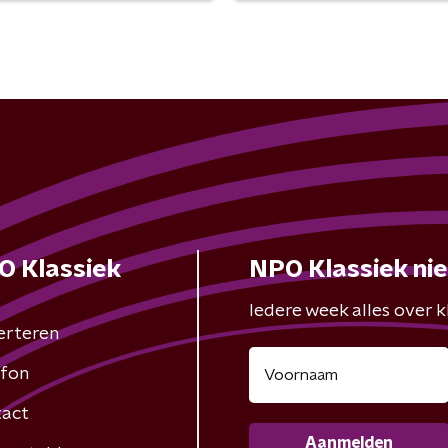
O Klassiek
NPO Klassiek ni
Iedere week alles over kl
erteren
fon
act
Aanmelden