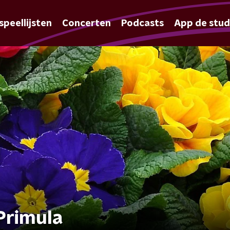
speellijsten
Concerten
Podcasts
App de stud
Primula