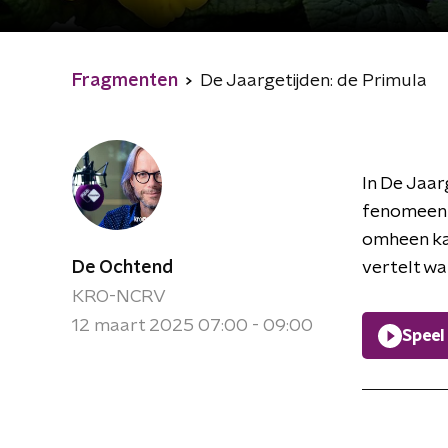
Fragmenten
De Jaargetijden: de Primula
In De Jaar
fenomeen i
omheen kan
De Ochtend
vertelt wa
KRO-NCRV
12 maart 2025 07:00 - 09:00
Speel