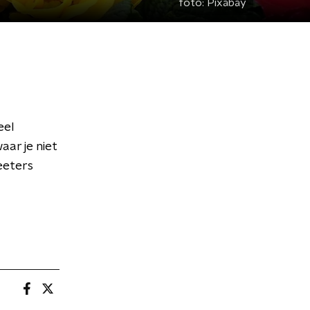
foto:
Pixabay
eel
aar je niet
eeters