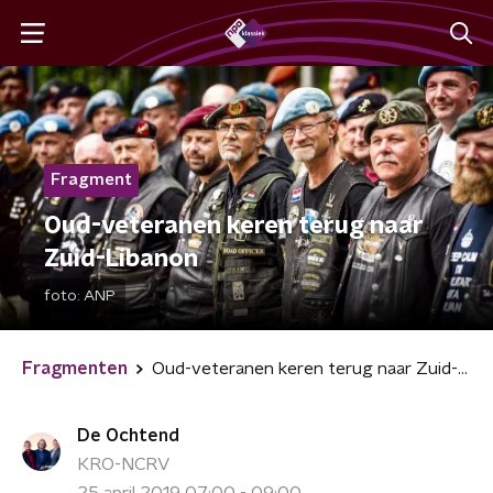
Fragment
Oud-veteranen keren terug naar
Zuid-Libanon
foto:
ANP
Fragmenten
Oud-veteranen keren terug naar Zuid-Libanon
De Ochtend
KRO-NCRV